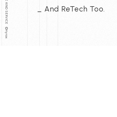
THINK THE KIND SERVICE ©Hyrax
_ And ReTech Too.
〒112-0002
東京都文京区小石川1-3-25
小石川大国ビル 7F
THINK THE KIND SERVICE ©Hyrax
Our Service
In House
不動産テック事業