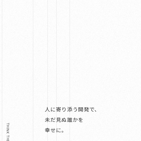
_ And ReTech Too.
Recruit
Contact us
私たちについて
開発事例
お知らせ
会社情報
採用情報
お問い合わせ
人に寄り添う開発で、
未だ見ぬ誰かを
幸せに。