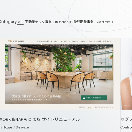
Category
All
不動産テック事業 ( In House )
受託開発事業 ( Contract )
WORK＆NAPもとまち サイトリニューアル
マグ
In House / Service
Contr