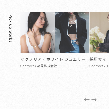
Pick up works
マグノリア・ホワイト ジュエリー
採用サイ
Contract / 高見株式会社
Contract /